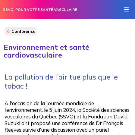
SSVQ. POUR VOTRE SANTÉ VASCULAIRE
Conférence
Environnement et santé
cardiovasculaire
Embolie pulmonaire
La pollution de l’air tue plus que le
tabac !
Hypertension artérielle
Maladie artérielle périphérique
À l'occasion de la Journée mondiale de
l’environnement, le 5 juin 2024, la Société des sciences
Phénomène de Raynaud
vasculaires du Québec (SSVQ) et la Fondation David
Pied diabétique
Suzuki ont proposé une conférence de Dr François
Reeves suivie d’une discussion avec un panel
Thrombose veineuse profonde