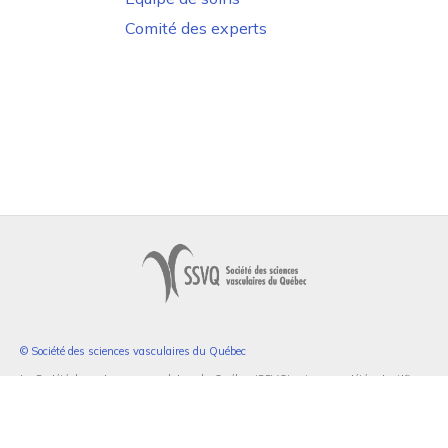
Comité des experts
© Société des sciences vasculaires du Québec
La Société des sciences vasculaires du Québec (SSVQ) est une société scientifique
qui fonctionne sous l'entité légale d'un organisme à but non-lucratif.
Sa mission est de constituer un forum multidisciplinaire afin d’optimiser la prise
en charge des maladies vasculaires tout en respectant les règles du R&D.