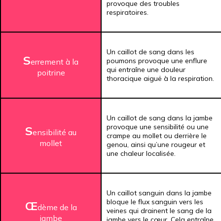
provoque des troubles
respiratoires.
Un caillot de sang dans les
S
poumons provoque une enflure
errement à la
qui entraîne une douleur
poitrine
thoracique aiguë à la respiration.
Un caillot de sang dans la jambe
provoque une sensibilité ou une
S
ensibilité au
crampe au mollet ou derrière le
mollet
genou, ainsi qu’une rougeur et
une chaleur localisée.
Un caillot sanguin dans la jambe
bloque le flux sanguin vers les
Œ
dème de la
veines qui drainent le sang de la
jambe
jambe vers le cœur. Cela entraîne