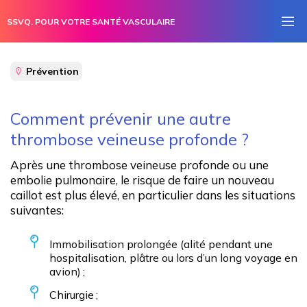
SSVQ. POUR VOTRE SANTÉ VASCULAIRE
Prévention
Comment prévenir une autre
thrombose veineuse profonde ?
Après une thrombose veineuse profonde ou une
Embolie pulmonaire
embolie pulmonaire, le risque de faire un nouveau
caillot est plus élevé, en particulier dans les situations
Hypertension artérielle
suivantes:
Maladie artérielle périphérique
Immobilisation prolongée (alité pendant une
Phénomène de Raynaud
hospitalisation, plâtre ou lors d’un long voyage en
avion) ;
Pied diabétique
Chirurgie ;
Thrombose veineuse profonde