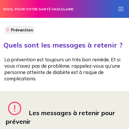
SSVQ. POUR VOTRE SANTÉ VASCULAIRE
Prévention
Quels sont les messages à retenir ?
La prévention est toujours un très bon remède. Et si
vous n’avez pas de problème, rappelez-vous qu’une
Embolie pulmonaire
personne atteinte de diabète est à risque de
complications.
Hypertension artérielle
Maladie artérielle périphérique
Phénomène de Raynaud
Les messages à retenir pour
Pied diabétique
prévenir
Thrombose veineuse profonde