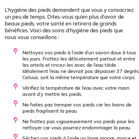
Notez tous les changements de forme
de vos pieds.
L’hygiène des pieds demandent que vous y consacriez
un peu de temps. Dites-vous qu’en plus d’avoir de
beaux pieds, votre santé en retirera de grands
bénéfices. Voici des soins d’hygiène des pieds que
Marquez les zones de rougeur avec un
nous vous conseillons :
R
.
Marquez les zones de callosités avec un
Nettoyez vos pieds à l’aide d’un savon doux à tous
les jours. Frottez-les délicatement partout et entre
C
.
les orteils et rincez-les avec de l’eau tiède.
Marque les éraflures, les ampoules ou
Idéalement l’eau ne devrait pas dépasser 37 degrés
Celsius, soit la même température que votre corps.
les ulcères avec un
U
.
Vérifiez la température de l’eau avec votre main
Marquez les changements de forme
avant d’y mettre les pieds.
avec un
F
.
Ne faites pas tremper vos pieds car les bains de
pieds fragilisent la peau.
Ne frottez pas vigoureusement vos pieds pour les
nettoyer car vous pourriez endommager la peau.
Séchez vos pieds à l’aide un linge propre, mince et